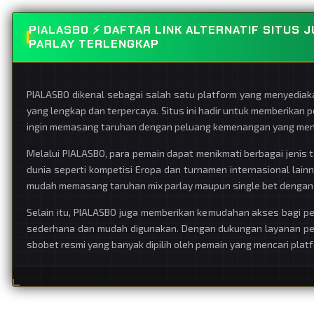
PIALASBO ⚡️ DAFTAR LINK ALTERNATIF SITUS
PARLAY TERLENGKAP
PIALASBO dikenal sebagai salah satu platform yang menyedia
yang lengkap dan terpercaya. Situs ini hadir untuk memberikan 
ingin memasang taruhan dengan peluang kemenangan yang mena
Melalui PIALASBO, para pemain dapat menikmati berbagai jenis ta
dunia seperti kompetisi Eropa dan turnamen internasional lai
mudah memasang taruhan mix parlay maupun single bet dengan
Selain itu, PIALASBO juga memberikan kemudahan akses bagi pe
sederhana dan mudah digunakan. Dengan dukungan layanan pela
sbobet resmi yang banyak dipilih oleh pemain yang mencari pla