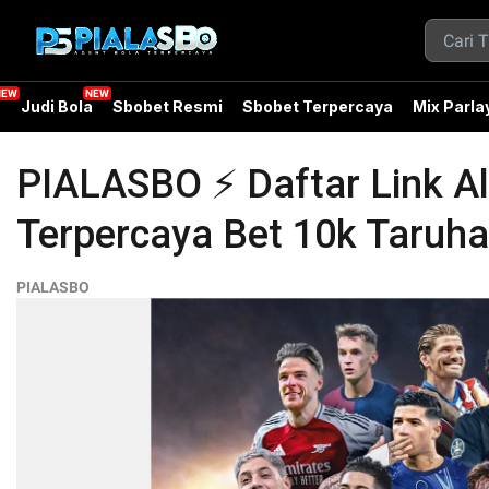
a
Judi Bola
Sbobet Resmi
Sbobet Terpercaya
Mix Parla
PIALASBO ⚡️ Daftar Link Al
Terpercaya Bet 10k Taruha
PIALASBO