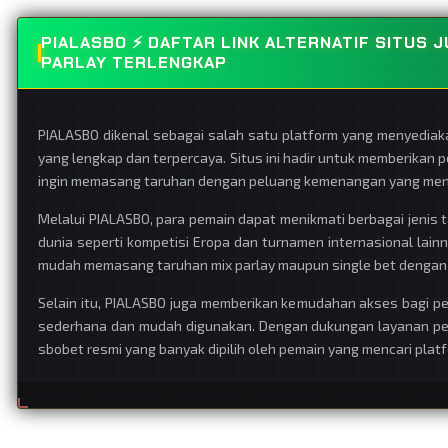
PIALASBO ⚡️ DAFTAR LINK ALTERNATIF SITUS
PARLAY TERLENGKAP
PIALASBO dikenal sebagai salah satu platform yang menyedia
yang lengkap dan terpercaya. Situs ini hadir untuk memberikan 
ingin memasang taruhan dengan peluang kemenangan yang mena
Melalui PIALASBO, para pemain dapat menikmati berbagai jenis ta
dunia seperti kompetisi Eropa dan turnamen internasional lai
mudah memasang taruhan mix parlay maupun single bet dengan
Selain itu, PIALASBO juga memberikan kemudahan akses bagi pe
sederhana dan mudah digunakan. Dengan dukungan layanan pela
sbobet resmi yang banyak dipilih oleh pemain yang mencari pla