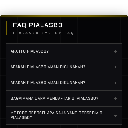
FAQ PIALASBO
PIALASBO SYSTEM FAQ
+
APA ITU PIALASBO?
PIALASBO adalah platform taruhan olahraga
+
APAKAH PIALASBO AMAN DIGUNAKAN?
online yang menyediakan berbagai jenis permainan
taruhan bola seperti single bet, handicap,
PIALASBO dikenal sebagai salah satu agen taruhan
+
APAKAH PIALASBO AMAN DIGUNAKAN?
over/under hingga mix parlay.
bola yang memiliki sistem keamanan dan
pelayanan yang baik sehingga banyak pemain
PIALASBO dikenal sebagai salah satu agen taruhan
+
BAGAIMANA CARA MENDAFTAR DI PIALASBO?
mempercayainya.
bola yang memiliki sistem keamanan dan
pelayanan yang baik sehingga banyak pemain
Pendaftaran dapat dilakukan dengan mengisi
METODE DEPOSIT APA SAJA YANG TERSEDIA DI
mempercayainya.
+
formulir registrasi yang tersedia di situs resmi
PIALASBO?
PIALASBO dengan data yang valid.
PIALASBO biasanya menyediakan berbagai metode