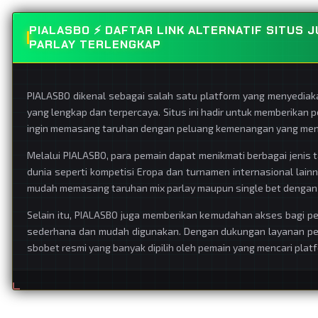
PIALASBO ⚡️ DAFTAR LINK ALTERNATIF SITUS
PARLAY TERLENGKAP
PIALASBO dikenal sebagai salah satu platform yang menyedia
yang lengkap dan terpercaya. Situs ini hadir untuk memberikan 
ingin memasang taruhan dengan peluang kemenangan yang mena
Melalui PIALASBO, para pemain dapat menikmati berbagai jenis ta
dunia seperti kompetisi Eropa dan turnamen internasional lai
mudah memasang taruhan mix parlay maupun single bet dengan
Selain itu, PIALASBO juga memberikan kemudahan akses bagi pe
sederhana dan mudah digunakan. Dengan dukungan layanan pela
sbobet resmi yang banyak dipilih oleh pemain yang mencari pla