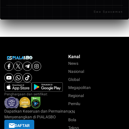
transaksi seperti transfer bank lokal, e-wallet, dan
Seo Spaceman
beberapa metode pembayaran digital lainnya.
Kanal
News
Nasional
Global
Megapolitan
Penghargaan dan sertifikat:
Regional
Pemilu
Dapatkan Keseruan dan Permainan
IKN
Menyenangkan di PIALASBO
Bola
DAFTAR
Tekno