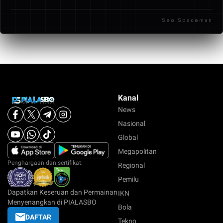
transaksi seperti transfer bank lokal, e-wallet, dan
Seo Spaceman
beberapa metode pembayaran digital lainnya.
Kanal
News
Nasional
Global
Megapolitan
Penghargaan dan sertifikat:
Regional
Pemilu
Dapatkan Keseruan dan Permainan
IKN
Menyenangkan di PIALASBO
Bola
DAFTAR
Tekno