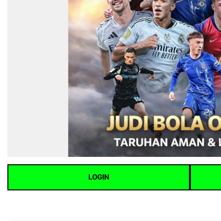
LOGIN