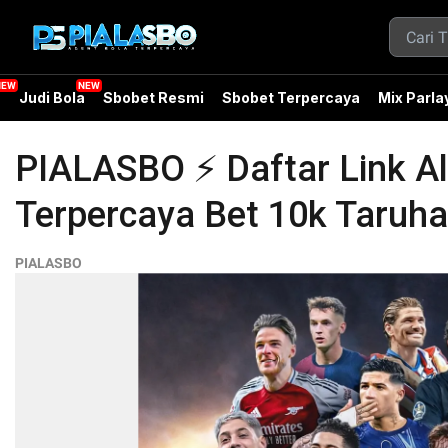
a
Judi Bola
Sbobet Resmi
Sbobet Terpercaya
Mix Parla
PIALASBO ⚡️ Daftar Link Al
Terpercaya Bet 10k Taruha
PIALASBO