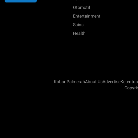
Otomotif
Entertainment
Sains
Health
Kabar Palmerah
About Us
Advertise
Ketentu
Copyri