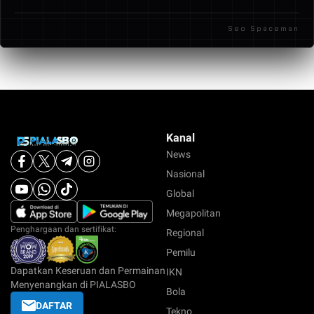
transaksi seperti transfer bank lokal, e-wallet, dan
Seo Spaceman
beberapa metode pembayaran digital lainnya.
Kanal
News
Nasional
Global
Megapolitan
Penghargaan dan sertifikat:
Regional
Pemilu
Dapatkan Keseruan dan Permainan
IKN
Menyenangkan di PIALASBO
Bola
DAFTAR
Tekno