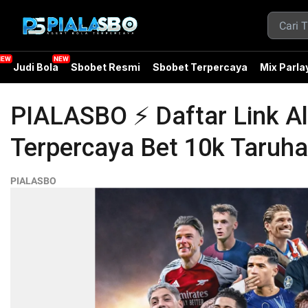
a
Judi Bola
Sbobet Resmi
Sbobet Terpercaya
Mix Parla
PIALASBO ⚡️ Daftar Link Al
Terpercaya Bet 10k Taruha
PIALASBO