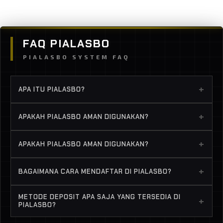
FAQ PIALASBO
PIALASBO SYSTEM FAQ
+
APA ITU PIALASBO?
PIALASBO adalah platform taruhan olahraga
+
APAKAH PIALASBO AMAN DIGUNAKAN?
online yang menyediakan berbagai jenis permainan
taruhan bola seperti single bet, handicap,
PIALASBO dikenal sebagai salah satu agen taruhan
+
APAKAH PIALASBO AMAN DIGUNAKAN?
over/under hingga mix parlay.
bola yang memiliki sistem keamanan dan
pelayanan yang baik sehingga banyak pemain
PIALASBO dikenal sebagai salah satu agen taruhan
+
BAGAIMANA CARA MENDAFTAR DI PIALASBO?
mempercayainya.
bola yang memiliki sistem keamanan dan
pelayanan yang baik sehingga banyak pemain
Pendaftaran dapat dilakukan dengan mengisi
METODE DEPOSIT APA SAJA YANG TERSEDIA DI
mempercayainya.
+
formulir registrasi yang tersedia di situs resmi
PIALASBO?
PIALASBO dengan data yang valid.
PIALASBO biasanya menyediakan berbagai metode