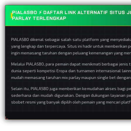
PIALASBO ⚡️ DAFTAR LINK ALTERNATIF SITUS
PARLAY TERLENGKAP
PIALASBO dikenal sebagai salah satu platform yang menyedia
yang lengkap dan terpercaya. Situs ini hadir untuk memberikan 
ingin memasang taruhan dengan peluang kemenangan yang mena
Melalui PIALASBO, para pemain dapat menikmati berbagai jenis ta
dunia seperti kompetisi Eropa dan turnamen internasional lai
mudah memasang taruhan mix parlay maupun single bet dengan
Selain itu, PIALASBO juga memberikan kemudahan akses bagi pe
sederhana dan mudah digunakan. Dengan dukungan layanan pela
sbobet resmi yang banyak dipilih oleh pemain yang mencari pla