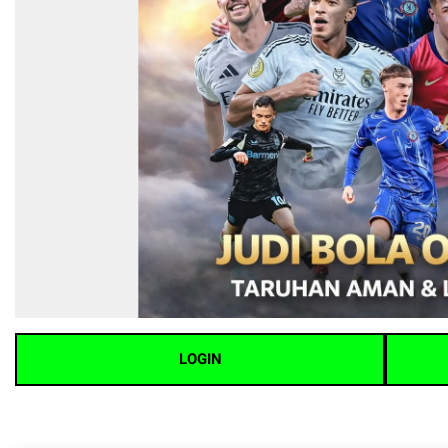
LOGIN