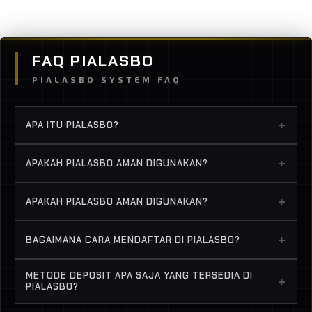
FAQ PIALASBO
PIALASBO SYSTEM FAQ
+
APA ITU PIALASBO?
PIALASBO adalah platform taruhan olahraga
+
APAKAH PIALASBO AMAN DIGUNAKAN?
online yang menyediakan berbagai jenis permainan
taruhan bola seperti single bet, handicap,
PIALASBO dikenal sebagai salah satu agen taruhan
+
APAKAH PIALASBO AMAN DIGUNAKAN?
over/under hingga mix parlay.
bola yang memiliki sistem keamanan dan
pelayanan yang baik sehingga banyak pemain
PIALASBO dikenal sebagai salah satu agen taruhan
+
BAGAIMANA CARA MENDAFTAR DI PIALASBO?
mempercayainya.
bola yang memiliki sistem keamanan dan
pelayanan yang baik sehingga banyak pemain
Pendaftaran dapat dilakukan dengan mengisi
METODE DEPOSIT APA SAJA YANG TERSEDIA DI
mempercayainya.
+
formulir registrasi yang tersedia di situs resmi
PIALASBO?
PIALASBO dengan data yang valid.
PIALASBO biasanya menyediakan berbagai metode