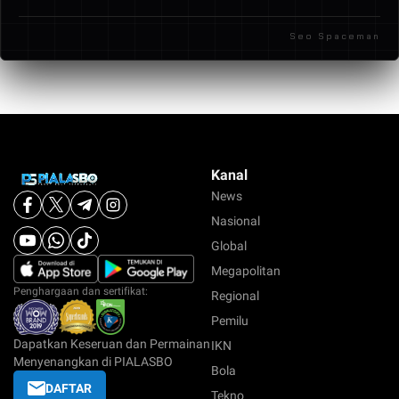
transaksi seperti transfer bank lokal, e-wallet, dan
Seo Spaceman
beberapa metode pembayaran digital lainnya.
Kanal
News
Nasional
Global
Megapolitan
Penghargaan dan sertifikat:
Regional
Pemilu
Dapatkan Keseruan dan Permainan
IKN
Menyenangkan di PIALASBO
Bola
DAFTAR
Tekno