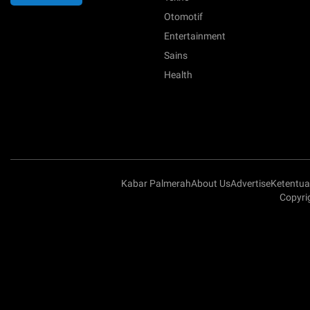
Otomotif
Entertainment
Sains
Health
Kabar Palmerah
About Us
Advertise
Ketentu
Copyri