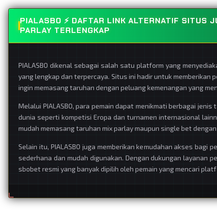
PIALASBO ⚡️ DAFTAR LINK ALTERNATIF SITUS
PARLAY TERLENGKAP
PIALASBO dikenal sebagai salah satu platform yang menyedia
yang lengkap dan terpercaya. Situs ini hadir untuk memberikan 
ingin memasang taruhan dengan peluang kemenangan yang mena
Melalui PIALASBO, para pemain dapat menikmati berbagai jenis ta
dunia seperti kompetisi Eropa dan turnamen internasional lai
mudah memasang taruhan mix parlay maupun single bet dengan
Selain itu, PIALASBO juga memberikan kemudahan akses bagi pe
sederhana dan mudah digunakan. Dengan dukungan layanan pela
sbobet resmi yang banyak dipilih oleh pemain yang mencari pla