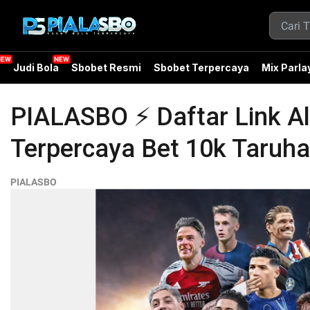
a
Judi Bola
Sbobet Resmi
Sbobet Terpercaya
Mix Parla
PIALASBO ⚡️ Daftar Link Al
Terpercaya Bet 10k Taruha
PIALASBO