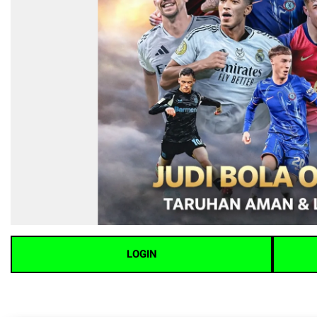
LOGIN