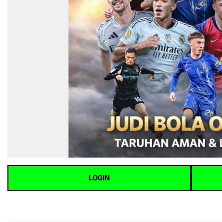
LOGIN