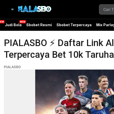
a
Judi Bola
Sbobet Resmi
Sbobet Terpercaya
Mix Parla
PIALASBO ⚡️ Daftar Link Al
Terpercaya Bet 10k Taruha
PIALASBO