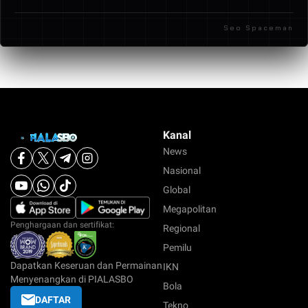
transaksi seperti transfer bank lokal, e-wallet, dan
Seo Spaceman
beberapa metode pembayaran digital lainnya.
Kanal
News
Nasional
Global
Megapolitan
Penghargaan dan sertifikat:
Regional
Pemilu
Dapatkan Keseruan dan Permainan
IKN
Menyenangkan di PIALASBO
Bola
DAFTAR
Tekno