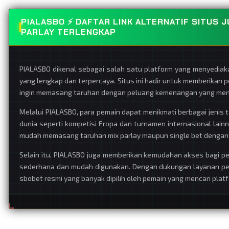
PIALASBO ⚡️ DAFTAR LINK ALTERNATIF SITUS
PARLAY TERLENGKAP
PIALASBO dikenal sebagai salah satu platform yang menyedia
yang lengkap dan terpercaya. Situs ini hadir untuk memberikan 
ingin memasang taruhan dengan peluang kemenangan yang mena
Melalui PIALASBO, para pemain dapat menikmati berbagai jenis ta
dunia seperti kompetisi Eropa dan turnamen internasional lai
mudah memasang taruhan mix parlay maupun single bet dengan
Selain itu, PIALASBO juga memberikan kemudahan akses bagi pe
sederhana dan mudah digunakan. Dengan dukungan layanan pela
sbobet resmi yang banyak dipilih oleh pemain yang mencari pla