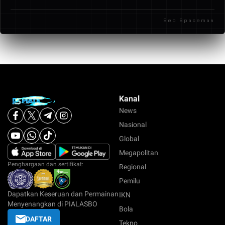
transaksi seperti transfer bank lokal, e-wallet, dan
Seo Spaceman
beberapa metode pembayaran digital lainnya.
Kanal
News
Nasional
Global
Megapolitan
Penghargaan dan sertifikat:
Regional
Pemilu
Dapatkan Keseruan dan Permainan
IKN
Menyenangkan di PIALASBO
Bola
DAFTAR
Tekno