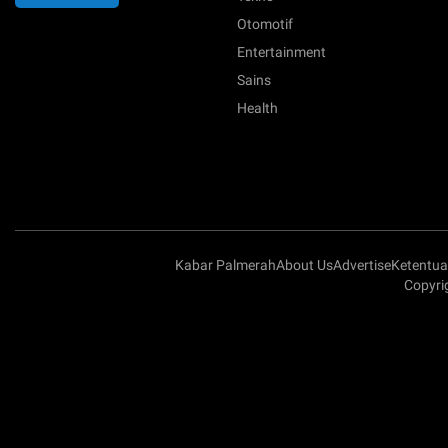
Otomotif
Entertainment
Sains
Health
Kabar Palmerah
About Us
Advertise
Ketentu
Copyri