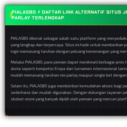
PIALASBO ⚡️ DAFTAR LINK ALTERNATIF SITUS
PARLAY TERLENGKAP
PIALASBO dikenal sebagai salah satu platform yang menyedia
yang lengkap dan terpercaya. Situs ini hadir untuk memberikan 
ingin memasang taruhan dengan peluang kemenangan yang mena
Melalui PIALASBO, para pemain dapat menikmati berbagai jenis ta
dunia seperti kompetisi Eropa dan turnamen internasional lai
mudah memasang taruhan mix parlay maupun single bet dengan
Selain itu, PIALASBO juga memberikan kemudahan akses bagi pe
sederhana dan mudah digunakan. Dengan dukungan layanan pela
sbobet resmi yang banyak dipilih oleh pemain yang mencari pla