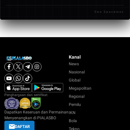
transaksi seperti transfer bank lokal, e-wallet, dan
Seo Spaceman
beberapa metode pembayaran digital lainnya.
Kanal
News
Nasional
Global
Megapolitan
Penghargaan dan sertifikat:
Regional
Pemilu
Dapatkan Keseruan dan Permainan
IKN
Menyenangkan di PIALASBO
Bola
DAFTAR
Tekno