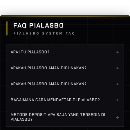
FAQ PIALASBO
PIALASBO SYSTEM FAQ
+
APA ITU PIALASBO?
PIALASBO adalah platform taruhan olahraga
+
APAKAH PIALASBO AMAN DIGUNAKAN?
online yang menyediakan berbagai jenis permainan
taruhan bola seperti single bet, handicap,
PIALASBO dikenal sebagai salah satu agen taruhan
+
APAKAH PIALASBO AMAN DIGUNAKAN?
over/under hingga mix parlay.
bola yang memiliki sistem keamanan dan
pelayanan yang baik sehingga banyak pemain
PIALASBO dikenal sebagai salah satu agen taruhan
+
BAGAIMANA CARA MENDAFTAR DI PIALASBO?
mempercayainya.
bola yang memiliki sistem keamanan dan
pelayanan yang baik sehingga banyak pemain
Pendaftaran dapat dilakukan dengan mengisi
METODE DEPOSIT APA SAJA YANG TERSEDIA DI
mempercayainya.
+
formulir registrasi yang tersedia di situs resmi
PIALASBO?
PIALASBO dengan data yang valid.
PIALASBO biasanya menyediakan berbagai metode