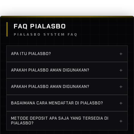
FAQ PIALASBO
PIALASBO SYSTEM FAQ
+
APA ITU PIALASBO?
PIALASBO adalah platform taruhan olahraga
+
APAKAH PIALASBO AMAN DIGUNAKAN?
online yang menyediakan berbagai jenis permainan
taruhan bola seperti single bet, handicap,
PIALASBO dikenal sebagai salah satu agen taruhan
+
APAKAH PIALASBO AMAN DIGUNAKAN?
over/under hingga mix parlay.
bola yang memiliki sistem keamanan dan
pelayanan yang baik sehingga banyak pemain
PIALASBO dikenal sebagai salah satu agen taruhan
+
BAGAIMANA CARA MENDAFTAR DI PIALASBO?
mempercayainya.
bola yang memiliki sistem keamanan dan
pelayanan yang baik sehingga banyak pemain
Pendaftaran dapat dilakukan dengan mengisi
METODE DEPOSIT APA SAJA YANG TERSEDIA DI
mempercayainya.
+
formulir registrasi yang tersedia di situs resmi
PIALASBO?
PIALASBO dengan data yang valid.
PIALASBO biasanya menyediakan berbagai metode