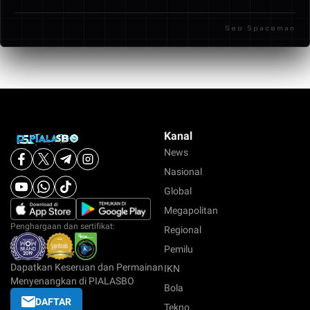
transaksi seperti transfer bank lokal, e-wallet, dan
Seo Spaceman
beberapa metode pembayaran digital lainnya.
Kanal
News
Nasional
Global
Megapolitan
Penghargaan dan sertifikat:
Regional
Pemilu
Dapatkan Keseruan dan Permainan
IKN
Menyenangkan di PIALASBO
Bola
DAFTAR
Tekno