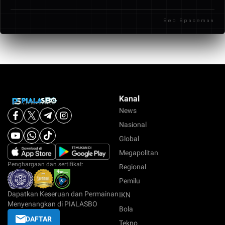
transaksi seperti transfer bank lokal, e-wallet, dan
Seo Spaceman
beberapa metode pembayaran digital lainnya.
Kanal
News
Nasional
Global
Megapolitan
Penghargaan dan sertifikat:
Regional
Pemilu
Dapatkan Keseruan dan Permainan
IKN
Menyenangkan di PIALASBO
Bola
DAFTAR
Tekno