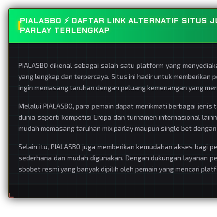
PIALASBO ⚡️ DAFTAR LINK ALTERNATIF SITUS
PARLAY TERLENGKAP
PIALASBO dikenal sebagai salah satu platform yang menyedia
yang lengkap dan terpercaya. Situs ini hadir untuk memberikan 
ingin memasang taruhan dengan peluang kemenangan yang mena
Melalui PIALASBO, para pemain dapat menikmati berbagai jenis ta
dunia seperti kompetisi Eropa dan turnamen internasional lai
mudah memasang taruhan mix parlay maupun single bet dengan
Selain itu, PIALASBO juga memberikan kemudahan akses bagi pe
sederhana dan mudah digunakan. Dengan dukungan layanan pela
sbobet resmi yang banyak dipilih oleh pemain yang mencari pla