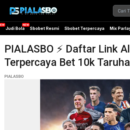
a
Judi Bola
Sbobet Resmi
Sbobet Terpercaya
Mix Parla
PIALASBO ⚡️ Daftar Link Al
Terpercaya Bet 10k Taruha
PIALASBO