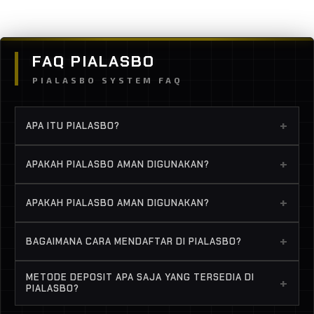
FAQ PIALASBO
PIALASBO SYSTEM FAQ
+
APA ITU PIALASBO?
PIALASBO adalah platform taruhan olahraga
+
APAKAH PIALASBO AMAN DIGUNAKAN?
online yang menyediakan berbagai jenis permainan
taruhan bola seperti single bet, handicap,
PIALASBO dikenal sebagai salah satu agen taruhan
+
APAKAH PIALASBO AMAN DIGUNAKAN?
over/under hingga mix parlay.
bola yang memiliki sistem keamanan dan
pelayanan yang baik sehingga banyak pemain
PIALASBO dikenal sebagai salah satu agen taruhan
+
BAGAIMANA CARA MENDAFTAR DI PIALASBO?
mempercayainya.
bola yang memiliki sistem keamanan dan
pelayanan yang baik sehingga banyak pemain
Pendaftaran dapat dilakukan dengan mengisi
METODE DEPOSIT APA SAJA YANG TERSEDIA DI
mempercayainya.
+
formulir registrasi yang tersedia di situs resmi
PIALASBO?
PIALASBO dengan data yang valid.
PIALASBO biasanya menyediakan berbagai metode