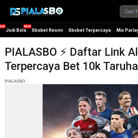
a
Judi Bola
Sbobet Resmi
Sbobet Terpercaya
Mix Parla
PIALASBO ⚡️ Daftar Link Al
Terpercaya Bet 10k Taruha
PIALASBO