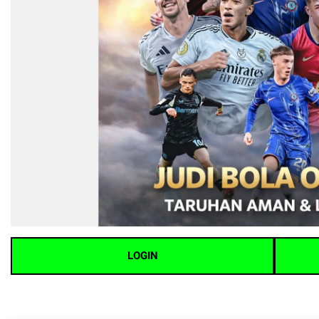
LOGIN