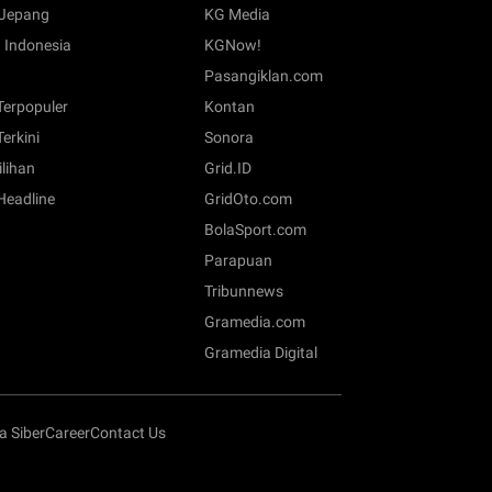
Jepang
KG Media
 Indonesia
KGNow!
Pasangiklan.com
 Terpopuler
Kontan
Terkini
Sonora
ilihan
Grid.ID
 Headline
GridOto.com
BolaSport.com
Parapuan
Tribunnews
Gramedia.com
Gramedia Digital
 Siber
Career
Contact Us