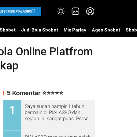
UBSCRIBE PIALASBO
 Sbobet
Judi Bola Sbobet
Mix Parlay
Agen Sbobet
Sbob
ola Online Platfrom
gkap
5 Komentar ⭐⭐⭐⭐⭐
Saya sudah hampir 1 tahun
1
bermain di PIALASBO dan
sejauh ini sangat puas. Proses
deposit sangat cepat dan
penarikan dana juga tidak
pernah mengalami kendala.