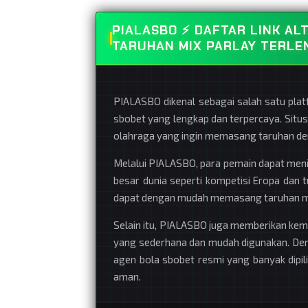
PIALASBO ⚡️ DAFTAR LINK A
TARUHAN MIX PARLAY TERLE
PIALASBO dikenal sebagai salah satu pla
sbobet
yang lengkap dan terpercaya. Situs
olahraga yang ingin memasang taruhan d
Melalui PIALASBO, para pemain dapat menikm
besar dunia seperti kompetisi Eropa dan 
dapat dengan mudah memasang taruhan mix
Selain itu, PIALASBO juga memberikan kem
yang sederhana dan mudah digunakan. Deng
agen bola sbobet resmi yang banyak dipi
aman.