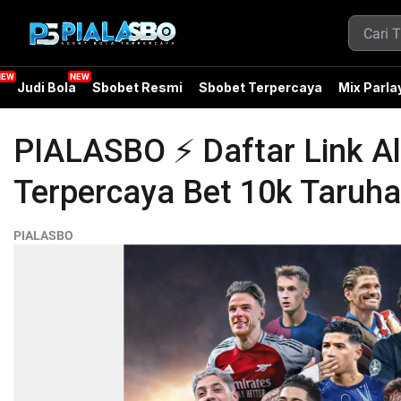
a
Judi Bola
Sbobet Resmi
Sbobet Terpercaya
Mix Parla
PIALASBO ⚡️ Daftar Link Al
Terpercaya Bet 10k Taruha
PIALASBO