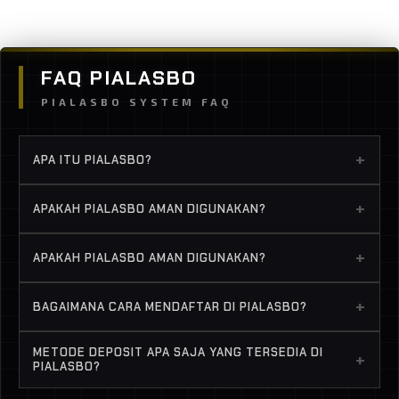
FAQ PIALASBO
PIALASBO SYSTEM FAQ
+
APA ITU PIALASBO?
PIALASBO adalah platform taruhan olahraga
+
APAKAH PIALASBO AMAN DIGUNAKAN?
online yang menyediakan berbagai jenis permainan
taruhan bola seperti single bet, handicap,
PIALASBO dikenal sebagai salah satu agen taruhan
+
APAKAH PIALASBO AMAN DIGUNAKAN?
over/under hingga mix parlay.
bola yang memiliki sistem keamanan dan
pelayanan yang baik sehingga banyak pemain
PIALASBO dikenal sebagai salah satu agen taruhan
+
BAGAIMANA CARA MENDAFTAR DI PIALASBO?
mempercayainya.
bola yang memiliki sistem keamanan dan
pelayanan yang baik sehingga banyak pemain
Pendaftaran dapat dilakukan dengan mengisi
METODE DEPOSIT APA SAJA YANG TERSEDIA DI
mempercayainya.
+
formulir registrasi yang tersedia di situs resmi
PIALASBO?
PIALASBO dengan data yang valid.
PIALASBO biasanya menyediakan berbagai metode