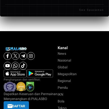
transaksi seperti transfer bank lokal, e-wallet, dan
Seo Spaceman
beberapa metode pembayaran digital lainnya.
Kanal
News
Nasional
Global
Megapolitan
Penghargaan dan sertifikat:
Regional
Pemilu
Dapatkan Keseruan dan Permainan
IKN
Menyenangkan di PIALASBO
Bola
DAFTAR
Tekno