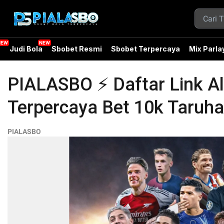
a
Judi Bola
Sbobet Resmi
Sbobet Terpercaya
Mix Parla
PIALASBO ⚡️ Daftar Link Al
Terpercaya Bet 10k Taruha
PIALASBO