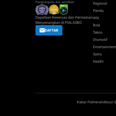
Penghargaan dan sertifikat:
Regional
Pemilu
Dapatkan Keseruan dan Permainan
IKN
Menyenangkan di PIALASBO
Bola
DAFTAR
Tekno
Otomotif
Entertainment
Sains
Health
Kabar Palmerah
About U