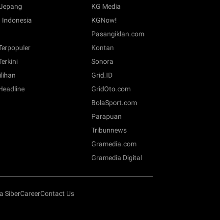
Jepang
KG Media
 Indonesia
KGNow!
Pasangiklan.com
 Terpopuler
Kontan
Terkini
Sonora
ilihan
Grid.ID
 Headline
GridOto.com
BolaSport.com
Parapuan
Tribunnews
Gramedia.com
Gramedia Digital
 Siber
Career
Contact Us