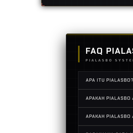
FAQ PIAL
PIALASBO SYSTE
APA ITU PIALASBO
PIALASBO adalah plat
APAKAH PIALASBO
seperti single bet, h
PIALASBO dikenal seb
APAKAH PIALASBO
sehingga banyak pem
PIALASBO dikenal seb