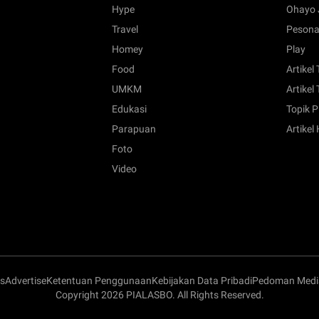
Hype
Ohayo 
Travel
Pesona
Homey
Play
Food
Artikel
UMKM
Artikel 
Edukasi
Topik P
Parapuan
Artikel
Foto
Video
s
Advertise
Ketentuan Penggunaan
Kebijakan Data Pribadi
Pedoman Media
Copyright 2026 PIALASBO. All Rights Reserved.