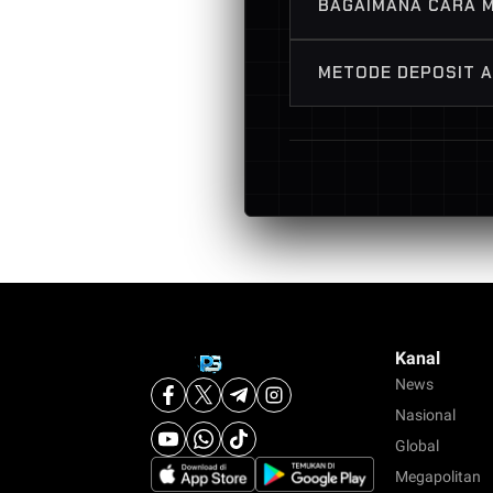
BAGAIMANA CARA M
sehingga banyak pem
Pendaftaran dapat di
METODE DEPOSIT A
data yang valid.
PIALASBO biasanya me
metode pembayaran di
Kanal
News
Nasional
Global
Megapolitan