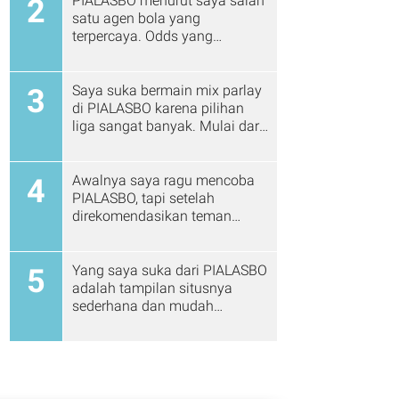
PIALASBO menurut saya salah
2
Pilihan taruhan bola dan mix
satu agen bola yang
parlay cukup lengkap.
terpercaya. Odds yang
diberikan cukup kompetitif
dibanding situs lain. Selain itu
customer service juga
Saya suka bermain mix parlay
3
responsif jika ada kendala.
di PIALASBO karena pilihan
liga sangat banyak. Mulai dari
liga Eropa sampai
pertandingan kecil pun
tersedia. Proses withdraw juga
Awalnya saya ragu mencoba
4
selalu diproses dengan cepat.
PIALASBO, tapi setelah
direkomendasikan teman
akhirnya saya daftar. Ternyata
proses pendaftaran mudah
dan permainan berjalan lancar
Yang saya suka dari PIALASBO
5
tanpa gangguan.
adalah tampilan situsnya
sederhana dan mudah
digunakan. Bahkan untuk
pemain baru pun tidak sulit
memahami cara memasang
taruhan.