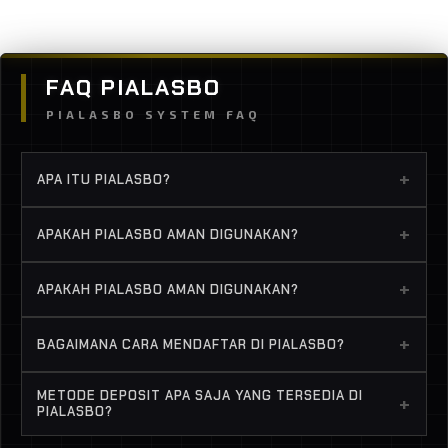
FAQ PIALASBO
PIALASBO SYSTEM FAQ
+
APA ITU PIALASBO?
PIALASBO adalah platform taruhan olahraga
+
APAKAH PIALASBO AMAN DIGUNAKAN?
online yang menyediakan berbagai jenis permainan
taruhan bola seperti single bet, handicap,
PIALASBO dikenal sebagai salah satu agen taruhan
+
APAKAH PIALASBO AMAN DIGUNAKAN?
over/under hingga mix parlay.
bola yang memiliki sistem keamanan dan
pelayanan yang baik sehingga banyak pemain
PIALASBO dikenal sebagai salah satu agen taruhan
+
BAGAIMANA CARA MENDAFTAR DI PIALASBO?
mempercayainya.
bola yang memiliki sistem keamanan dan
pelayanan yang baik sehingga banyak pemain
Pendaftaran dapat dilakukan dengan mengisi
METODE DEPOSIT APA SAJA YANG TERSEDIA DI
mempercayainya.
+
formulir registrasi yang tersedia di situs resmi
PIALASBO?
PIALASBO dengan data yang valid.
PIALASBO biasanya menyediakan berbagai metode