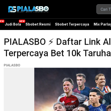
a
Judi Bola
Sbobet Resmi
Sbobet Terpercaya
Mix Parla
PIALASBO ⚡️ Daftar Link Al
Terpercaya Bet 10k Taruha
PIALASBO