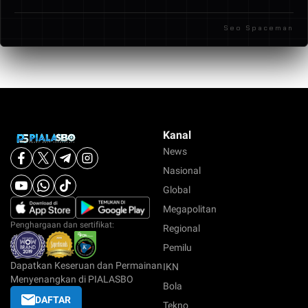
transaksi seperti transfer bank lokal, e-wallet, dan
Seo Spaceman
beberapa metode pembayaran digital lainnya.
Kanal
News
Nasional
Global
Megapolitan
Penghargaan dan sertifikat:
Regional
Pemilu
Dapatkan Keseruan dan Permainan
IKN
Menyenangkan di PIALASBO
Bola
DAFTAR
Tekno